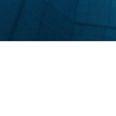
Bienvenue à
NEMO33
l’une des piscines de plongé
entièrement conçu pour rend
l’année.
Grâce à une eau claire et ch
niveaux. Que ce soit pour un
de ressentir l’apesanteur, not
Pionnier de la grande profo